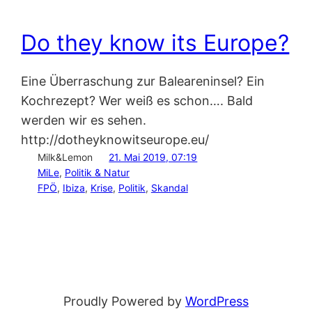
Do they know its Europe?
Eine Überraschung zur Baleareninsel? Ein
Kochrezept? Wer weiß es schon…. Bald
werden wir es sehen.
http://dotheyknowitseurope.eu/
Milk&Lemon
21. Mai 2019, 07:19
MiLe
, 
Politik & Natur
FPÖ
, 
Ibiza
, 
Krise
, 
Politik
, 
Skandal
Proudly Powered by
WordPress