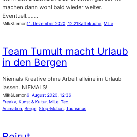
machen dann wohl bald wieder weiter.
Eventuell……..
Milk&Lemon
11. Dezember 2020, 12:21
Kaffeküche
, 
MiLe
Team Tumult macht Urlaub
in den Bergen
Niemals Kreative ohne Arbeit alleine im Urlaub
lassen. NIEMALS!
Milk&Lemon
6. August 2020, 12:36
Freaky
, 
Kunst & Kultur
, 
MiLe
, 
Tec.
Animation
, 
Berge
, 
Stop-Motion
, 
Tourismus
Beirut