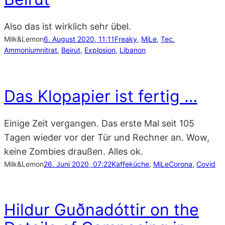
Also das ist wirklich sehr übel.
Milk&Lemon
6. August 2020, 11:11
Freaky
, 
MiLe
, 
Tec.
Ammoniumnitrat
, 
Beirut
, 
Explosion
, 
Libanon
Das Klopapier ist fertig …
Einige Zeit vergangen. Das erste Mal seit 105
Tagen wieder vor der Tür und Rechner an. Wow,
keine Zombies draußen. Alles ok.
Milk&Lemon
26. Juni 2020, 07:22
Kaffeküche
, 
MiLe
Corona
, 
Covid
Hildur Guðnadóttir on the