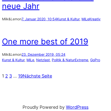
neue Jahr
Milk&Lemon
7. Januar 2020, 10:54
Kunst & Kultur
, 
MiLe
Kreativ
One more best of 2019
Milk&Lemon
23. Dezember 2019, 05:24
Kunst & Kultur
, 
MiLe
, 
Netzlast
, 
Politik & Natur
Extreme
, 
GoPro
1
2
3
…
19
Nächste Seite
Proudly Powered by
WordPress