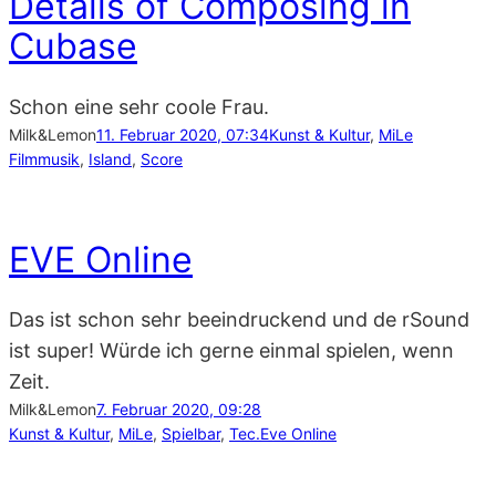
Details of Composing in
Cubase
Schon eine sehr coole Frau.
Milk&Lemon
11. Februar 2020, 07:34
Kunst & Kultur
, 
MiLe
Filmmusik
, 
Island
, 
Score
EVE Online
Das ist schon sehr beeindruckend und de rSound
ist super! Würde ich gerne einmal spielen, wenn
Zeit.
Milk&Lemon
7. Februar 2020, 09:28
Kunst & Kultur
, 
MiLe
, 
Spielbar
, 
Tec.
Eve Online