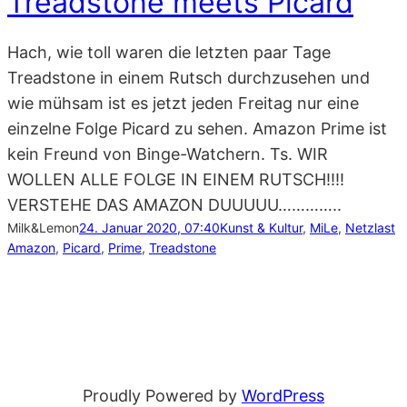
Treadstone meets Picard
Hach, wie toll waren die letzten paar Tage
Treadstone in einem Rutsch durchzusehen und
wie mühsam ist es jetzt jeden Freitag nur eine
einzelne Folge Picard zu sehen. Amazon Prime ist
kein Freund von Binge-Watchern. Ts. WIR
WOLLEN ALLE FOLGE IN EINEM RUTSCH!!!!
VERSTEHE DAS AMAZON DUUUUU…………..
Milk&Lemon
24. Januar 2020, 07:40
Kunst & Kultur
, 
MiLe
, 
Netzlast
Amazon
, 
Picard
, 
Prime
, 
Treadstone
Proudly Powered by
WordPress