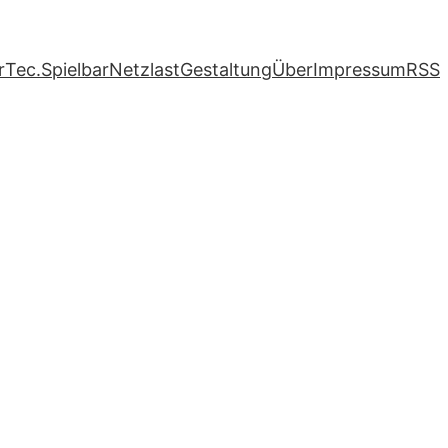
r
Tec.
Spielbar
Netzlast
Gestaltung
Über
Impressum
RSS