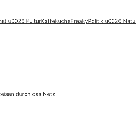
nst u0026 Kultur
Kaffeküche
Freaky
Politik u0026 Natu
eisen durch das Netz.