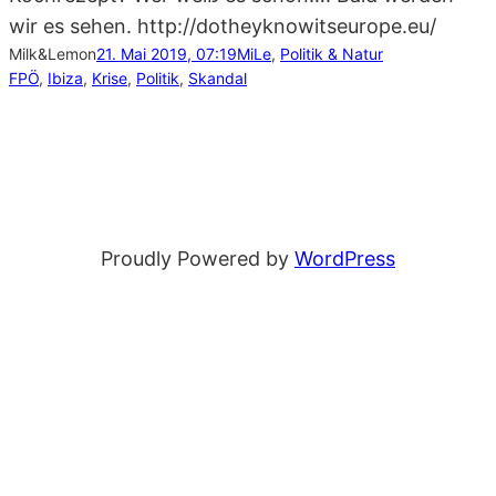
wir es sehen. http://dotheyknowitseurope.eu/
Milk&Lemon
21. Mai 2019, 07:19
MiLe
, 
Politik & Natur
FPÖ
, 
Ibiza
, 
Krise
, 
Politik
, 
Skandal
Proudly Powered by
WordPress