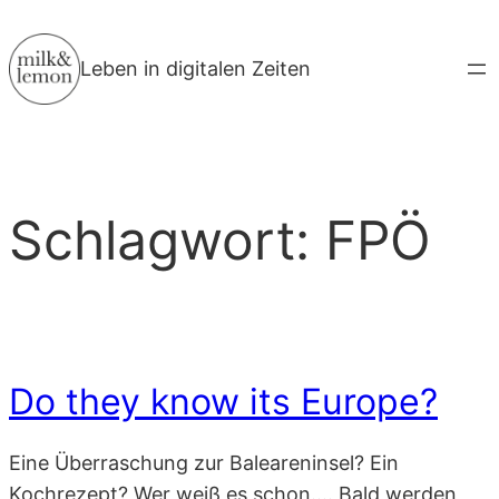
Zum
Inhalt
Leben in digitalen Zeiten
springen
Schlagwort:
FPÖ
Do they know its Europe?
Eine Überraschung zur Baleareninsel? Ein
Kochrezept? Wer weiß es schon…. Bald werden