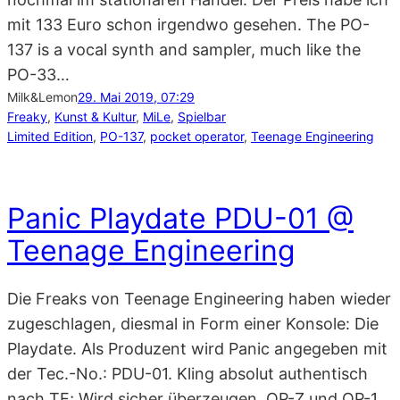
mit 133 Euro schon irgendwo gesehen. The PO-
137 is a vocal synth and sampler, much like the
PO-33…
Milk&Lemon
29. Mai 2019, 07:29
Freaky
, 
Kunst & Kultur
, 
MiLe
, 
Spielbar
Limited Edition
, 
PO-137
, 
pocket operator
, 
Teenage Engineering
Panic Playdate PDU-01 @
Teenage Engineering
Die Freaks von Teenage Engineering haben wieder
zugeschlagen, diesmal in Form einer Konsole: Die
Playdate. Als Produzent wird Panic angegeben mit
der Tec.-No.: PDU-01. Kling absolut authentisch
nach TE; Wird sicher überzeugen. OP-Z und OP-1