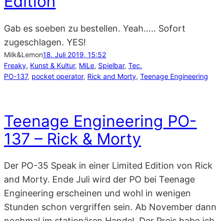
Edition
Gab es soeben zu bestellen. Yeah….. Sofort
zugeschlagen. YES!
Milk&Lemon
18. Juli 2019, 15:52
Freaky
, 
Kunst & Kultur
, 
MiLe
, 
Spielbar
, 
Tec.
PO-137
, 
pocket operator
, 
Rick and Morty
, 
Teenage Engineering
Teenage Engineering PO-
137 – Rick & Morty
Der PO-35 Speak in einer Limited Edition von Rick
and Morty. Ende Juli wird der PO bei Teenage
Engineering erscheinen und wohl in wenigen
Stunden schon vergriffen sein. Ab November dann
nochmal im stationären Handel. Der Preis habe ich