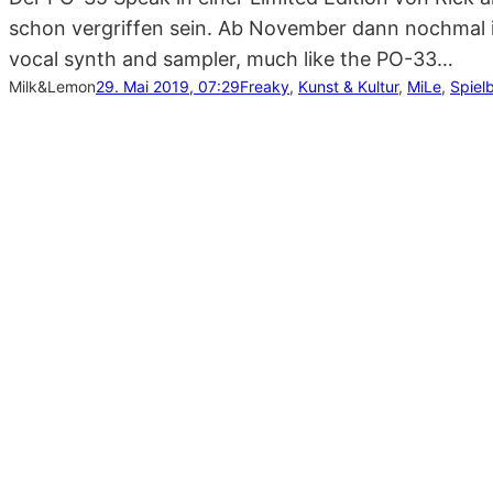
schon vergriffen sein. Ab November dann nochmal i
vocal synth and sampler, much like the PO-33…
Milk&Lemon
29. Mai 2019, 07:29
Freaky
, 
Kunst & Kultur
, 
MiLe
, 
Spiel