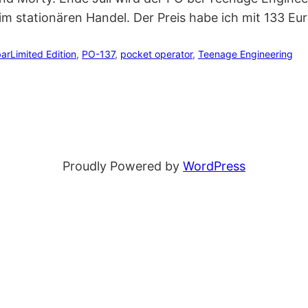
m stationären Handel. Der Preis habe ich mit 133 Eu
bar
Limited Edition
, 
PO-137
, 
pocket operator
, 
Teenage Engineering
Proudly Powered by
WordPress