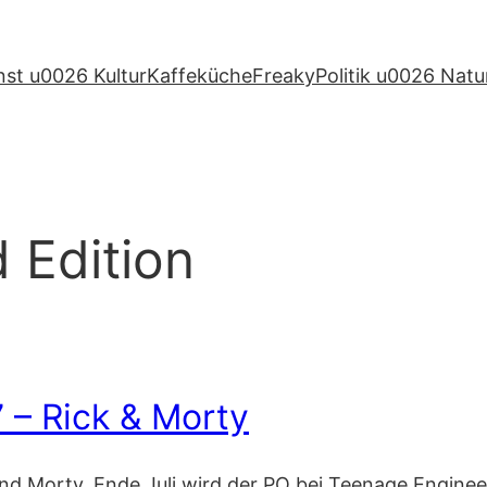
nst u0026 Kultur
Kaffeküche
Freaky
Politik u0026 Natu
d Edition
 – Rick & Morty
and Morty. Ende Juli wird der PO bei Teenage Engin