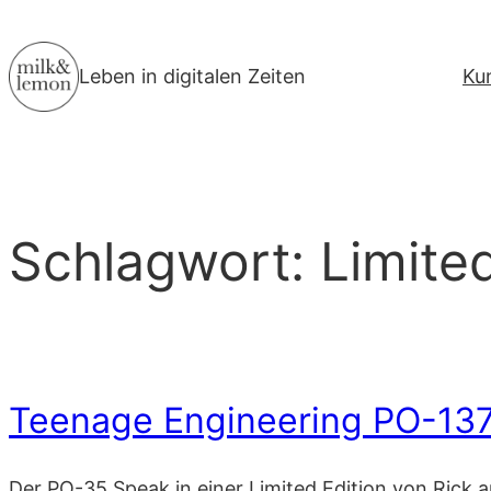
Zum
Inhalt
Leben in digitalen Zeiten
Ku
springen
Schlagwort:
Limite
Teenage Engineering PO-137
Der PO-35 Speak in einer Limited Edition von Rick 