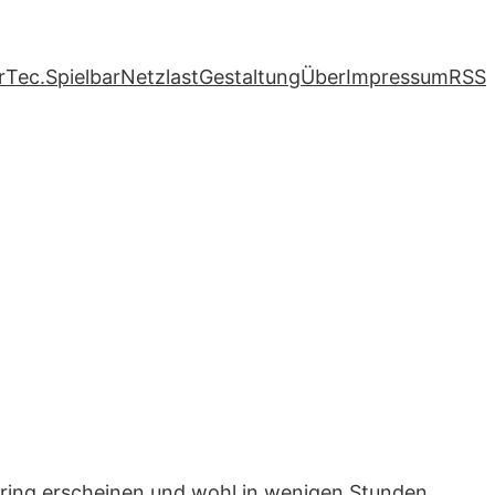
r
Tec.
Spielbar
Netzlast
Gestaltung
Über
Impressum
RSS
eering erscheinen und wohl in wenigen Stunden