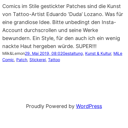
Comics im Stile gestickter Patches sind die Kunst
von Tattoo-Artist Eduardo ‘Duda’ Lozano. Was für
eine grandiose Idee. Bitte unbedingt den Insta-
Account durchscrollen und seine Werke
bewundern. Ein Style, für den auch ich ein wenig
nackte Haut hergeben würde. SUPER!!!
Milk&Lemon
29. Mai 2019, 08:02
Gestaltung
, 
Kunst & Kultur
, 
MiLe
Comic
, 
Patch
, 
Stickerei
, 
Tattoo
Proudly Powered by
WordPress