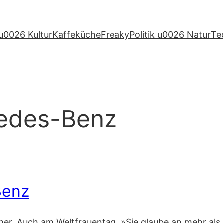
u0026 Kultur
Kaffeküche
Freaky
Politik u0026 Natur
Te
edes-Benz
Benz
r. Auch am Weltfrauentag. »Sie glaube an mehr als e