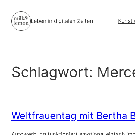
Zum
Inhalt
Leben in digitalen Zeiten
Kunst 
springen
Schlagwort:
Merc
Weltfrauentag mit Bertha 
Autowerbung funktioniert emotional einfach imme