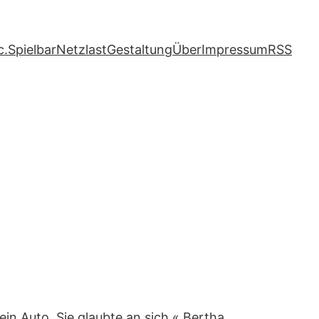
c.
Spielbar
Netzlast
Gestaltung
Über
Impressum
RSS
in Auto. Sie glaubte an sich.« Bertha