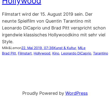
Hollywood
Filmstart wird der 15. August 2019 sein. Der
neunte Spielfilm von Quentin Tarantino mit
Leonardo DiCaprio und Brad Pitt verspricht schon
irgendwie klassisches Hollywoodkino mit sehr viel
Style.
Milk&Lemon
22. Mai 2019, 07:36
Kunst & Kultur
, 
MiLe
Brad Pitt
, 
Filmstart
, 
Hollywood
, 
Kino
, 
Leonardo DiCaprio
, 
Tarantino
Proudly Powered by
WordPress