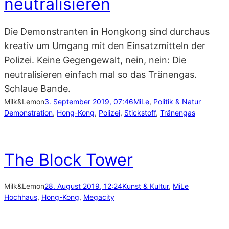
neutralisieren
Die Demonstranten in Hongkong sind durchaus
kreativ um Umgang mit den Einsatzmitteln der
Polizei. Keine Gegengewalt, nein, nein: Die
neutralisieren einfach mal so das Tränengas.
Schlaue Bande.
Milk&Lemon
3. September 2019, 07:46
MiLe
, 
Politik & Natur
Demonstration
, 
Hong-Kong
, 
Polizei
, 
Stickstoff
, 
Tränengas
The Block Tower
Milk&Lemon
28. August 2019, 12:24
Kunst & Kultur
, 
MiLe
Hochhaus
, 
Hong-Kong
, 
Megacity