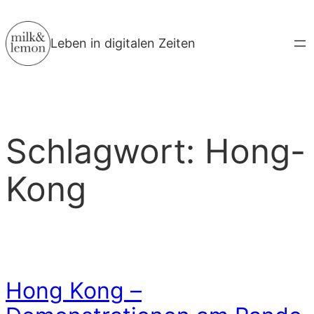
Zum
Inhalt
Leben in digitalen Zeiten
springen
Schlagwort:
Hong-
Kong
Hong Kong –