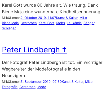
Karel Gott wurde 80 Jahre alt. Wie traurig. Dank
Biene Maja eine wunderbare Kindheitserinnerung.
Milk&Lemon
2. Oktober 2019, 11:07
Kunst & Kultur
, 
MiLe
Biene Maja
, 
Gestorben
, 
Karel Gott
, 
Krebs
, 
Leukämie
, 
Sänger
, 
Schlager
Peter Lindbergh †
Der Fotograf Peter Lindbergh ist tot. Ein wichtiger
Wegbereiter der Modefotografie in den
Neunzigern.
Milk&Lemon
5. September 2019, 07:30
Kunst & Kultur
, 
MiLe
Fotografie
, 
Gestorben
, 
Mode