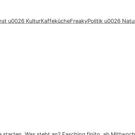
nst u0026 Kultur
Kaffeküche
Freaky
Politik u0026 Natu
tarten. Was steht an? Fasching finito, ab Mittwoch