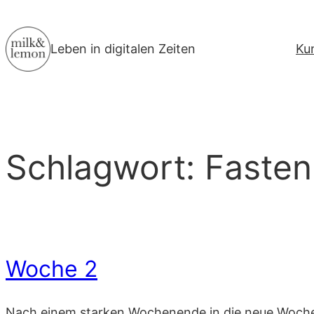
Zum
Inhalt
Leben in digitalen Zeiten
Ku
springen
Schlagwort:
Fasten
Woche 2
Nach einem starken Wochenende in die neue Woche s