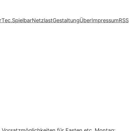
r
Tec.
Spielbar
Netzlast
Gestaltung
Über
Impressum
RSS
 Vorsatzmöglichkeiten für Fasten etc. Montag: