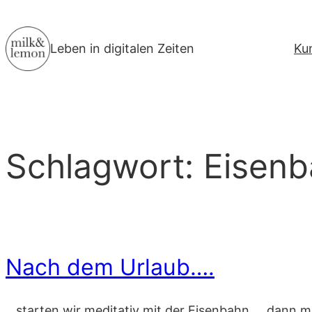
Zum
Inhalt
Leben in digitalen Zeiten
Ku
springen
Schlagwort:
Eisenb
Nach dem Urlaub….
…starten wir meditativ mit der Eisenbahn. …dann m