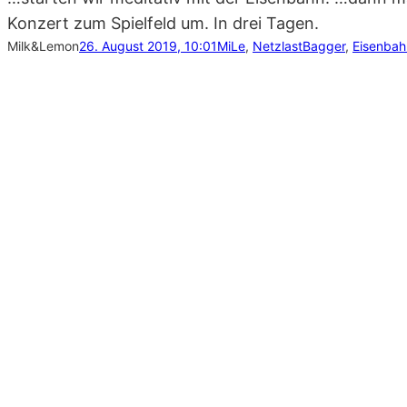
Konzert zum Spielfeld um. In drei Tagen.
Milk&Lemon
26. August 2019, 10:01
MiLe
, 
Netzlast
Bagger
, 
Eisenbah