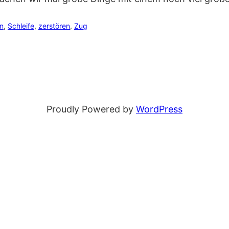
n
, 
Schleife
, 
zerstören
, 
Zug
Proudly Powered by
WordPress