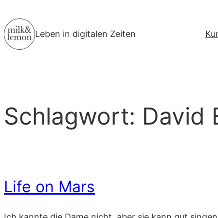
Zum
Inhalt
Leben in digitalen Zeiten
Ku
springen
Schlagwort:
David 
Life on Mars
Ich kannte die Dame nicht, aber sie kann gut singen