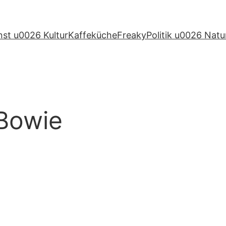
nst u0026 Kultur
Kaffeküche
Freaky
Politik u0026 Natu
Bowie
.