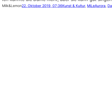
Milk&Lemon
22. Oktober 2019, 07:36
Kunst & Kultur
, 
MiLe
Aurora
, 
Da