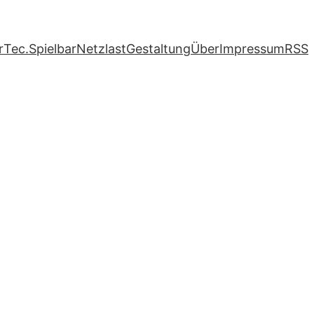
r
Tec.
Spielbar
Netzlast
Gestaltung
Über
Impressum
RSS