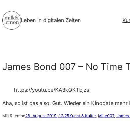
Zum
Inhalt
Leben in digitalen Zeiten
Ku
springen
James Bond 007 – No Time T
https://youtu.be/KA3kQKTbjzs
Aha, so ist das also. Gut. Wieder ein Kinodate mehr 
Milk&Lemon
28. August 2019, 12:25
Kunst & Kultur
, 
MiLe
007
, 
James