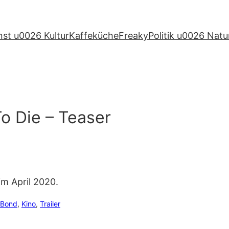
nst u0026 Kultur
Kaffeküche
Freaky
Politik u0026 Natu
o Die – Teaser
im April 2020.
 Bond
, 
Kino
, 
Trailer