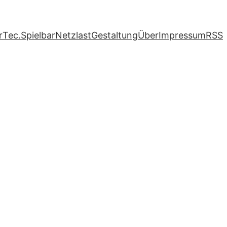
r
Tec.
Spielbar
Netzlast
Gestaltung
Über
Impressum
RSS