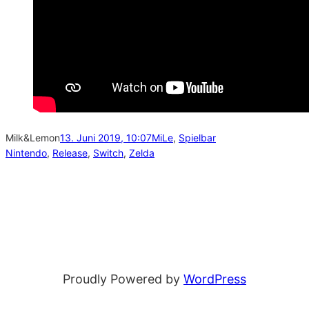
Milk&Lemon
13. Juni 2019, 10:07
MiLe
, 
Spielbar
Nintendo
, 
Release
, 
Switch
, 
Zelda
Proudly Powered by
WordPress