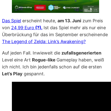
Das Spiel
erscheint heute,
am 13. Juni
zum Preis
von
24,99 Euro
(?).
Ist das Spiel mehr als nur eine
Überbrückung für das im September erscheinende
The Legend of Zelda: Link’s Awakening?
Auf jeden Fall. Inwieweit die
zufallsgenerierten
Level eine Art
Rogue-like
Gameplay haben, weiß
ich nicht. Ich bin jedenfalls schon auf die ersten
Let’s Play
gespannt.