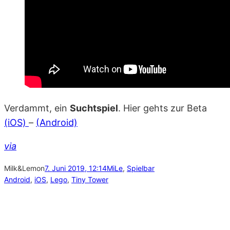
Verdammt, ein
Suchtspiel
. Hier gehts zur Beta
(iOS)
–
(Android)
via
Milk&Lemon
7. Juni 2019, 12:14
MiLe
, 
Spielbar
Android
, 
iOS
, 
Lego
, 
Tiny Tower