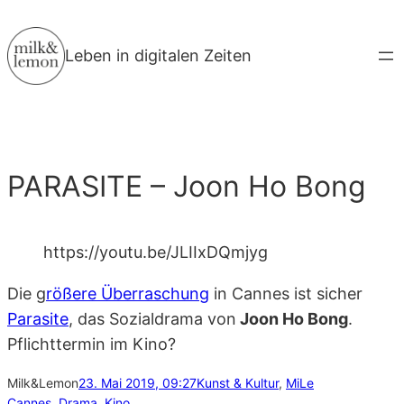
Zum
Inhalt
Leben in digitalen Zeiten
springen
PARASITE – Joon Ho Bong
https://youtu.be/JLIIxDQmjyg
Die g
rößere Überraschung
in Cannes ist sicher
Parasite
, das Sozialdrama von
Joon Ho Bong
.
Pflichttermin im Kino?
Milk&Lemon
23. Mai 2019, 09:27
Kunst & Kultur
, 
MiLe
Cannes
, 
Drama
, 
Kino